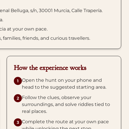
al Belluga, s/n, 30001 Murcia, Calle Trapería.
a.
cia at your own pace.
amilies, friends, and curious travellers.
How the experience works
Open the hunt on your phone and
1
head to the suggested starting area.
Follow the clues, observe your
2
surroundings, and solve riddles tied to
real places.
Complete the route at your own pace
3
while unlocking the next stop.