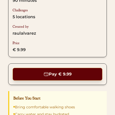
90
minutes
Challenges
5
locations
Created by
raulalvarez
Price
€ 9.99
Pay € 9.99
Before You Start
Bring comfortable walking shoes
Carry water and stay hydrated