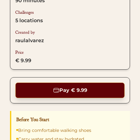
90
minutes
Challenges
5
locations
Created by
raulalvarez
Price
€ 9.99
Pay € 9.99
Before You Start
Bring comfortable walking shoes
Carry water and stay hydrated