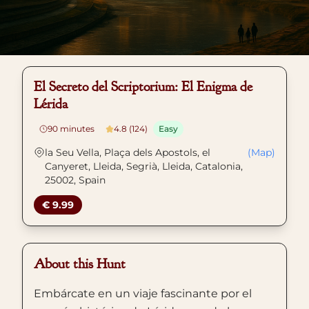
El Secreto del Scriptorium: El Enigma de
Lérida
90
minutes
4.8 (124)
Easy
la Seu Vella, Plaça dels Apostols, el
(Map)
Canyeret, Lleida, Segrià, Lleida, Catalonia,
25002, Spain
€ 9.99
About this Hunt
Embárcate en un viaje fascinante por el