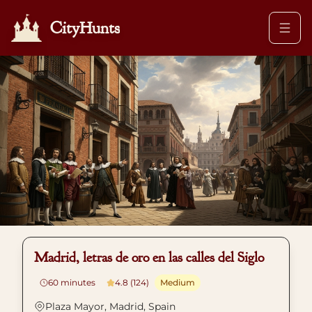
CityHunts
Madrid, letras de oro en las calles del Siglo
60
minutes
4.8 (124)
Medium
Plaza Mayor, Madrid, Spain